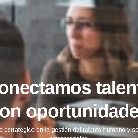
onectamos talen
on oportunidad
o estratégico en la gestión del talento humano y s