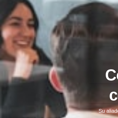
C
c
Su aliad