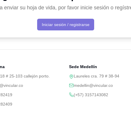
a enviar su hoja de vida, por favor inicie sesión o regístr
Iniciar sesión / registrarse
ena
Sede Medellín
18 # 25-103 callejón porto.
Laureles cra. 79 # 38-94
@vincular.co
medellin@vincular.co
282419
(+57) 3157143082
282409